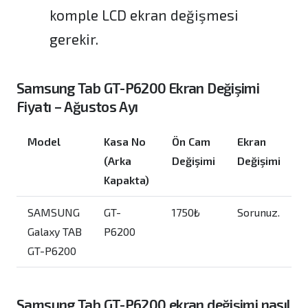
komple LCD ekran değişmesi
gerekir.
Samsung Tab GT-P6200 Ekran Değişimi
Fiyatı – Ağustos Ayı
Model
Kasa No
Ön Cam
Ekran
(Arka
Değişimi
Değişimi
Kapakta)
SAMSUNG
GT-
1750₺
Sorunuz.
Galaxy TAB
P6200
GT-P6200
Samsung Tab GT-P6200 ekran değişimi
nasıl